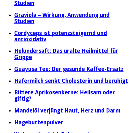
Studien
Graviola – Wirkung, Anwendung und
Studien
Cordyceps ist potenzsteigernd und
antioxidativ
Holundersaft: Das uralte Heilmittel für
Grippe
Guayusa Tee: Der gesunde Kaffee-Ersatz
Hafermilch senkt Cholesterin und beruhigt
Bittere Aprikosenkerne: Heilsam oder
giftig?
Mandelöl verjüngt Haut, Herz und Darm
Hagebuttenpulver