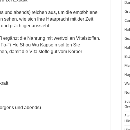
Da
Gra
s und abends) reichen aus, um die empfohlene
sehen, wie sich Ihre Haarpracht mit der Zeit
Cor
 und prächtiger aussieht.
Hol
i ergänzt die Nahrung mit wertvollen Vitalstoffen.
Gua
Fo-Ti He Shou Wu Kapseln sollten Sie
Haf
en, damit die Vitalstoffe gut vom Körper
Bit
Man
Ha
kraft
Wal
Non
Süß
Ges
morgens und abends)
Sen
Hä
Hib