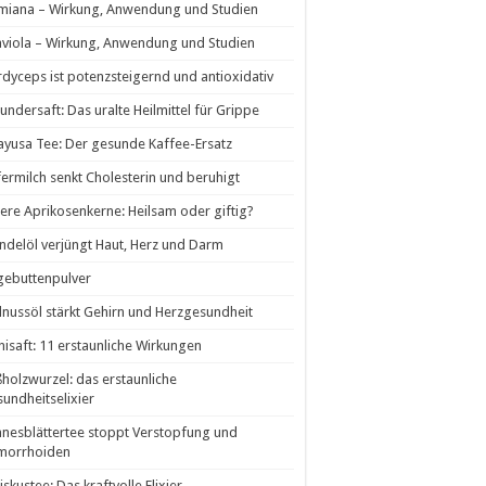
miana – Wirkung, Anwendung und Studien
viola – Wirkung, Anwendung und Studien
dyceps ist potenzsteigernd und antioxidativ
undersaft: Das uralte Heilmittel für Grippe
yusa Tee: Der gesunde Kaffee-Ersatz
ermilch senkt Cholesterin und beruhigt
tere Aprikosenkerne: Heilsam oder giftig?
delöl verjüngt Haut, Herz und Darm
gebuttenpulver
nussöl stärkt Gehirn und Herzgesundheit
isaft: 11 erstaunliche Wirkungen
holzwurzel: das erstaunliche
undheitselixier
nesblättertee stoppt Verstopfung und
morrhoiden
iskustee: Das kraftvolle Elixier