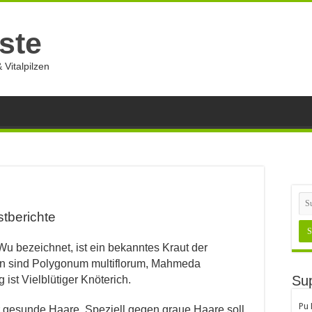
ste
 Vitalpilzen
stberichte
Wu bezeichnet, ist ein bekanntes Kraut der
n sind Polygonum multiflorum, Mahmeda
Sup
ist Vielblütiger Knöterich.
Pu
ür gesunde Haare. Speziell gegen graue Haare soll