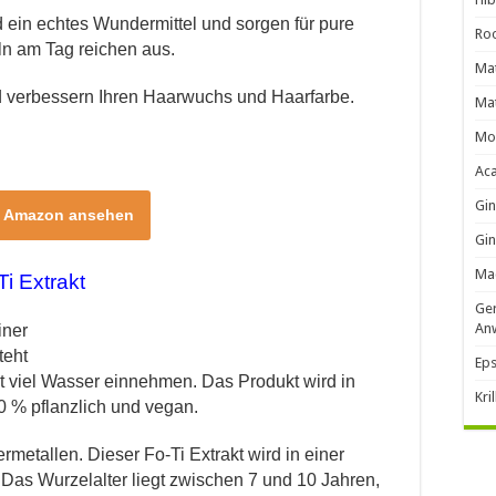
 ein echtes Wundermittel und sorgen für pure
Roo
eln am Tag reichen aus.
Mat
nd verbessern Ihren Haarwuchs und Haarfarbe.
Mat
Mo
Ac
Gi
i Amazon ansehen
Gin
Ma
Ti Extrakt
Ger
An
iner
teht
Eps
it viel Wasser einnehmen. Das Produkt wird in
Kri
00 % pflanzlich und vegan.
ermetallen. Dieser Fo-Ti Extrakt wird in einer
. Das Wurzelalter liegt zwischen 7 und 10 Jahren,