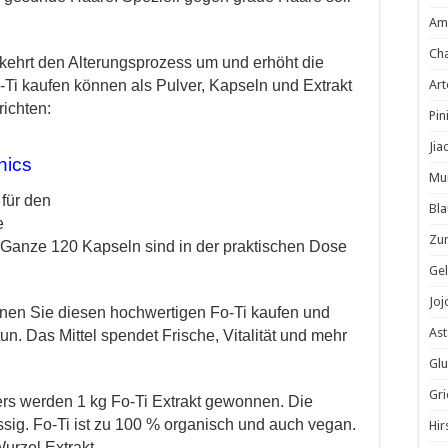
Am
Cha
, kehrt den Alterungsprozess um und erhöht die
-Ti kaufen können als Pulver, Kapseln und Extrakt
Ar
richten:
Pin
Jia
enics
Mu
für den
Bla
e
Zu
 Ganze 120 Kapseln sind in der praktischen Dose
Gel
Jo
nen Sie diesen hochwertigen Fo-Ti kaufen und
Ast
un. Das Mittel spendet Frische, Vitalität und mehr
Glu
Gri
rs werden 1 kg Fo-Ti Extrakt gewonnen. Die
ässig. Fo-Ti ist zu 100 % organisch und auch vegan.
Hir
urzel Extrakt.