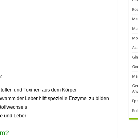
Roo
Mat
Mat
Mo
Ac
Gi
Gin
:
Ma
Ger
toffen und Toxinen aus dem Körper
An
hwamm der Leber hilft spezielle Enzyme zu bilden
Eps
toffwechsels
Kri
le und Leber
mm?