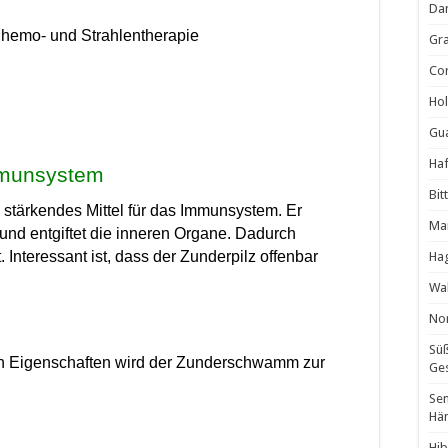
Da
hemo- und Strahlentherapie
Gra
Cor
Hol
Gua
Haf
mmunsystem
Bit
stärkendes Mittel für das Immunsystem. Er
Man
und entgiftet die inneren Organe.
Dadurch
 Interessant ist, dass der Zunderpilz offenbar
Ha
Wal
Non
Süß
iven Eigenschaften wird der Zunderschwamm zur
Ges
Sen
Hä
Hib