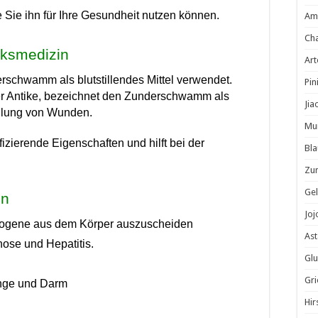
Sie ihn für Ihre Gesundheit nutzen können.
Am
Cha
ksmedizin
Ar
rschwamm als blutstillendes Mittel verwendet.
Pin
der Antike, bezeichnet den Zunderschwamm als
Jia
ndlung von Wunden.
Mu
zierende Eigenschaften und hilft bei der
Bla
Zu
Gel
en
Jo
rzinogene aus dem Körper auszuscheiden
Ast
hose und Hepatitis.
Glu
Gri
Lunge und Darm
Hir