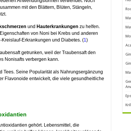
chiedenen Anwendungsformen verwendet. Noch
usammen mit den Blättern, Blüten, Stängeln,
Roo
zt.
Mat
kschmerzen
und
Hauterkrankungen
zu helfen.
Mat
 Eigenschaften von Noni bei Krebs und anderen
Mo
-Kreislauf-Erkrankungen und Diabetes. (
1
)
Ac
Traubensaft getrunken, weil der Traubensaft den
Gi
s Nonisafts verbergen kann.
Gin
und Tees. Seine Popularität als Nahrungsergänzung
Ma
er Flavonoide entwickelt, die viele gesundheitliche
Ger
An
Eps
Kri
ioxidantien
ntioxidantien gehört. Lebensmittel, die