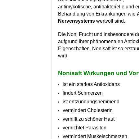
antimykotische, antibakterielle un
Behandlung von Erkrankungen wie
A
Nervensystems
wertvoll sind.
Die Noni Frucht und insbesondere d
aufgrund ihrer phänomenalen Anti
Eigenschaften. Nonisaft ist so ersta
wird.
Nonisaft Wirkungen und Vort
ist ein starkes Antioxidans
lindert Schmerzen
ist entzündungshemmend
vermindert Cholesterin
verhilft zu schöner Haut
vernichtet Parasiten
vermindert Muskelschmerzen