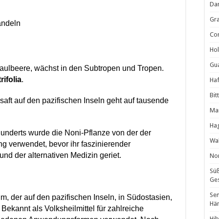
Da
Gra
andeln
Cor
Hol
Gua
Maulbeere, wächst in den Subtropen und Tropen.
rifolia
.
Haf
Bit
saft auf den pazifischen Inseln geht auf tausende
Man
Ha
rhunderts wurde die Noni-Pflanze von der der
Wal
g verwendet, bevor ihr faszinierender
und der alternativen Medizin geriet.
Non
Süß
Ges
Sen
m, der auf den pazifischen Inseln, in Südostasien,
Hä
Bekannt als Volksheilmittel für zahlreiche
Hib