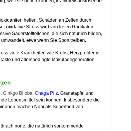
rtig, weil sie helfen können, krankheitsauslösende
ntioxidantien helfen, Schäden an Zellen durch
ser oxidative Stress wird von freien Radikalen
sive Sauerstoffteilchen, die sich natürlich bilden,
 umwandelt, etwa wenn Sie Sport treiben.
tress viele Krankheiten wie Krebs, Herzprobleme,
arakte und altersbedingte Makuladegeneration
rzen
i,
Ginkgo Biloba
,
Chaga Pilz
, Granatapfel und
nde Lebensmittel sein können.
Insbesondere die
hinonen machen Noni als Superfood von
nthrachinone, die natürlich vorkommende