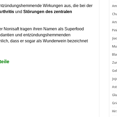
d entzündungshemmende Wirkungen aus, die bei der
Am
rthritis
und
Störungen des zentralen
Cha
Ar
er Nonisaft tragen ihren Namen als Superfood
Pin
oxidantien und entzündungshemmenden
Jia
unlich, dass er sogar als Wunderwein bezeichnet
Mu
Bla
eile
Zu
Gel
Jo
Ast
Glu
Gri
Hir