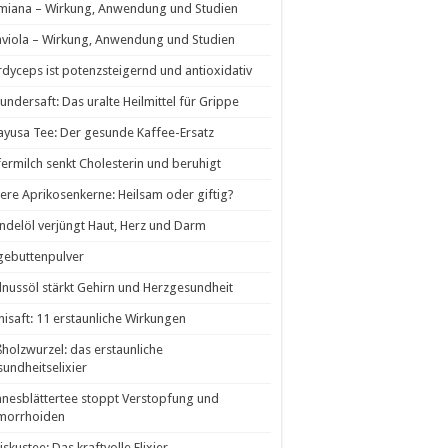
miana – Wirkung, Anwendung und Studien
viola – Wirkung, Anwendung und Studien
dyceps ist potenzsteigernd und antioxidativ
undersaft: Das uralte Heilmittel für Grippe
yusa Tee: Der gesunde Kaffee-Ersatz
ermilch senkt Cholesterin und beruhigt
tere Aprikosenkerne: Heilsam oder giftig?
delöl verjüngt Haut, Herz und Darm
gebuttenpulver
nussöl stärkt Gehirn und Herzgesundheit
isaft: 11 erstaunliche Wirkungen
holzwurzel: das erstaunliche
undheitselixier
nesblättertee stoppt Verstopfung und
morrhoiden
iskustee: Das kraftvolle Elixier