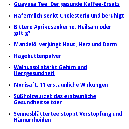
Guayusa Tee: Der gesunde Kaffee-Ersatz
Hafermilch senkt Cholesterin und beruhigt
Bittere Aprikosenkerne: Heilsam oder
giftig?
Mandelöl verjüngt Haut, Herz und Darm
Hagebuttenpulver
Walnussöl stärkt Gehirn und
Herzgesundheit
Nonisaft: 11 erstaunliche Wirkungen
Süßholzwurzel: das erstaunliche
Gesundheitselixier
Sennesblättertee stoppt Verstopfung und
Hämorrhoiden