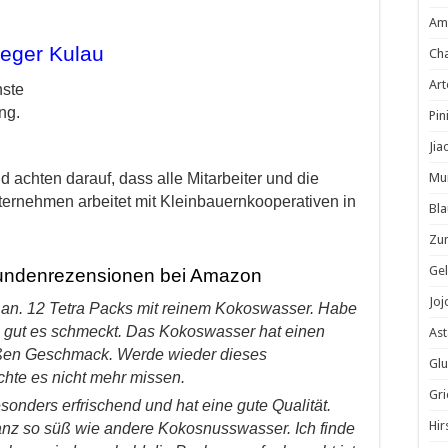
Am
eger Kulau
Cha
Ar
hste
ng.
Pin
Jia
 achten darauf, dass alle Mitarbeiter und die
Mu
ternehmen arbeitet mit Kleinbauernkooperativen in
Bla
Zu
Gel
undenrezensionen bei Amazon
Jo
 an. 12 Tetra Packs mit reinem Kokoswasser. Habe
ie gut es schmeckt. Das Kokoswasser hat einen
Ast
ßen Geschmack. Werde wieder dieses
Glu
hte es nicht mehr missen.
Gri
onders erfrischend und hat eine gute Qualität.
Hir
anz so süß wie andere Kokosnusswasser. Ich finde