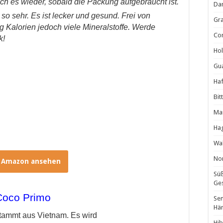
 ich es wieder, sobald die Packung aufgebraucht ist.
Da
o sehr. Es ist lecker und gesund. Frei von
Gra
ig Kalorien jedoch viele Mineralstoffe. Werde
Cor
k!
Hol
Gua
Haf
Bit
Man
Ha
Wal
Non
i Amazon ansehen
Süß
Ges
Coco Primo
Sen
Hä
ammt aus Vietnam. Es wird
Hib