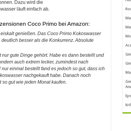
onnen. Dazu wird die
asser läuft einfach ab.
Roo
Mat
zensionen Coco Primo bei Amazon:
Mat
 eiskalt genießen. Das Coco Primo Kokoswasser
Mo
 deutlich besser als die Konkurrenz. Absolute
Ac
Gi
t nur gute Dinge gehört. Habe es dann bestellt und
 sondern auch extrem lecker, zumindest nach
Gin
r einmal bestellt fand es jedoch so gut, dass ich
Ma
okoswasser nachgekauft habe. Danach noch
Ger
t so gut wie jeden Monat kaufen.
An
Eps
Kri