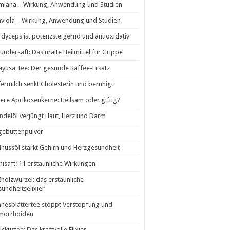
miana – Wirkung, Anwendung und Studien
viola – Wirkung, Anwendung und Studien
dyceps ist potenzsteigernd und antioxidativ
undersaft: Das uralte Heilmittel für Grippe
yusa Tee: Der gesunde Kaffee-Ersatz
ermilch senkt Cholesterin und beruhigt
tere Aprikosenkerne: Heilsam oder giftig?
delöl verjüngt Haut, Herz und Darm
gebuttenpulver
nussöl stärkt Gehirn und Herzgesundheit
isaft: 11 erstaunliche Wirkungen
holzwurzel: das erstaunliche
undheitselixier
nesblättertee stoppt Verstopfung und
morrhoiden
iskustee: Das kraftvolle Elixier