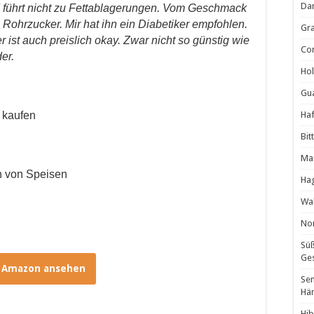
Da
d führt nicht zu Fettablagerungen. Vom Geschmack
Rohrzucker. Mir hat ihn ein Diabetiker empfohlen.
Gra
ist auch preislich okay. Zwar nicht so günstig wie
Cor
er.
Hol
Gua
 kaufen
Haf
Bit
Man
n von Speisen
Ha
Wal
Non
Süß
Ges
i Amazon ansehen
Sen
Hä
Hib