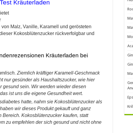
Test Kräuterladen
Roo
ietet
Mat
r
on Malz, Vanille, Karamell und gerösteten
Mat
 dieser Kokosblütenzucker rückverfolgbar und
Mo
Ac
ndenrezensionen Kräuterladen bei
Gi
Gin
mlisch. Ziemlich kräftiger Karamell-Geschmack
Ma
cht nur gesünder als Haushaltszucker, wie hier
Ger
per gesund sein. Wir werden wieder diesen
An
das ist uns die eigene Gesundheit wert.
Eps
diabetes hatte, nahm sie Kokosblütenzucker als
Kri
 haben wir dieses Produkt gekauft und ganz
n Bereich. Kokosblütenzucker kaufen, statt
em zu empfehlen der sich gesund und nicht ohne