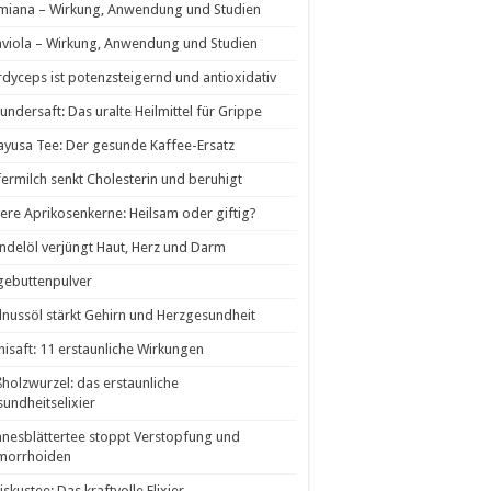
miana – Wirkung, Anwendung und Studien
viola – Wirkung, Anwendung und Studien
dyceps ist potenzsteigernd und antioxidativ
undersaft: Das uralte Heilmittel für Grippe
yusa Tee: Der gesunde Kaffee-Ersatz
ermilch senkt Cholesterin und beruhigt
tere Aprikosenkerne: Heilsam oder giftig?
delöl verjüngt Haut, Herz und Darm
gebuttenpulver
nussöl stärkt Gehirn und Herzgesundheit
isaft: 11 erstaunliche Wirkungen
holzwurzel: das erstaunliche
undheitselixier
nesblättertee stoppt Verstopfung und
morrhoiden
iskustee: Das kraftvolle Elixier