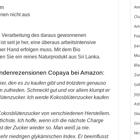
em
Am
nen nicht aus
Cha
Ar
 Verarbeitung des daraus gewonnenen
Pin
t seit je her, eine überaus arbeitsintensive
Jia
 per Hand erfolgen muss. Mit dem Bio
Mu
n Sie ein reines Naturprodukt aus Sri Lanka.
Bla
undenrezensionen Copaya bei Amazon:
Zu
ker, den es zu kaufen gibt und trotzdem genauso
Gel
em zufrieden. Schmeckt gut und vor allem klumpt er
Jo
lütenzucker. Ich werde Kokosblütenzucker kaufen
Ast
Kokosblütenzucker von verschiedenen Herstellern.
Glu
tlichste. Ich hoffe, wenn ich die nächste Charge
Gri
t der Zucker wieder so. Man weiß ja nie.
Hir
ehr niedrigen glykämischen Index. Er beeinflusst