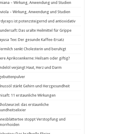
miana – Wirkung, Anwendung und Studien
viola – Wirkung, Anwendung und Studien
dyceps ist potenzsteigernd und antioxidativ
undersaft: Das uralte Heilmittel für Grippe
yusa Tee: Der gesunde Kaffee-Ersatz
ermilch senkt Cholesterin und beruhigt
tere Aprikosenkerne: Heilsam oder giftig?
delöl verjüngt Haut, Herz und Darm
gebuttenpulver
nussöl stärkt Gehirn und Herzgesundheit
isaft: 11 erstaunliche Wirkungen
holzwurzel: das erstaunliche
undheitselixier
nesblättertee stoppt Verstopfung und
morrhoiden
iskustee: Das kraftvolle Elixier