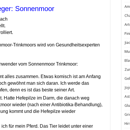
Am
ieger: Sonnenmoor
Cha
nach
Ar
lt.
lliert.
Pin
Jia
nmoor-Trinkmoors wird von Gesundheitsexperten
Mu
Bla
 Anwender vom Sonnenmoor Trinkmoor:
Zu
mmt alles zusammen. Etwas komisch ist am Anfang
Gel
ch gewöhnt man sich daran. Ich werde das
Jo
n, denn es ist das beste seiner Art.
Ast
kt. Hatte Hefepilze im Darm, die danach weg
kmoor wieder (nach einer Antibiotika-Behandlung),
Glu
nung kommt und die Hefepilze wieder
Gri
Hir
h für mein Pferd. Das Tier leidet unter einer