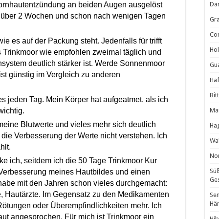
ornhautentzündung an beiden Augen ausgelöst
Da
ke über 2 Wochen und schon nach wenigen Tagen
Gra
Cor
 es auf der Packung steht. Jedenfalls für trifft
Hol
as Trinkmoor wie empfohlen zweimal täglich und
system deutlich stärker ist. Werde Sonnenmoor
Gua
st günstig im Vergleich zu anderen
Haf
Bit
es jeden Tag. Mein Körper hat aufgeatmet, als ich
ichtig.
Man
meine Blutwerte und vieles mehr sich deutlich
Ha
e die Verbesserung
der Werte nicht verstehen. Ich
Wal
hlt.
Non
e ich, seitdem ich die 50 Tage Trinkmoor Kur
Süß
Verbesserung meines Hautbildes und einen
Ges
abe mit den Jahren schon vieles durchgemacht:
e, Hautärzte. Im Gegensatz zu den Medikamenten
Sen
Hä
 Rötungen oder Überempfindlichkeiten mehr. Ich
ut angesprochen. Für mich ist Trinkmoor ein
Hib